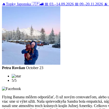
🔥Topky Japonska 🇯🇵🚄 📅 03.–14.09.2026 📅 09.-20.11.2026 🍌 
Petra Rovňan
October 23
5/5
Flying Banana môžem odporúčať, či už novým cestovateľom, alebo už sk
viac sme si výlet užili. Naša sprievodkyňa Sandra bola empatická, ná
nasali sme atmosféru troch krásnych krajín Južnej Ameriky. Celkovo