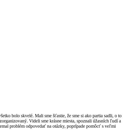
o bolo skvelé. Mali sme šťastie, že sme si ako partia sadli, o to
zorganizovaný. Videli sme krásne miesta, spoznali úžasních ľudí a
š nemal problém odpovedať na otázky, poprípade pomôcť s veľmi