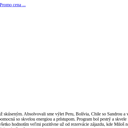
Promo cena ...
úseným. Absolvovali sme výlet Peru, Bolívia, Chile so Sandrou a všetk
pomocná so skvelou energiou a prístupom. Program bol pestrý a skvele 
 všetko hodnotím veľmi pozitívne už od rezervácie zájazdu, kde Milo