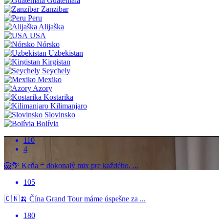
Guatemala
Zanzibar
Peru
Alijaška
USA
Nórsko
Uzbekistan
Kirgistan
Seychely
Mexiko
Azory
Kostarika
Kilimanjaro
Slovinsko
Bolívia
110
4
🦁🌴 Keňa = dokonalý mix pre každého, ...
105
🇨🇳🍌 Čína Grand Tour máme úspešne za ...
180