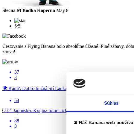
Slecna M Bodka Kopecna
May 8
5/5
Cestovanie s Flying Banana bolo absolútne úžasné! Plné zábavy, dobr
znova!
37
3
🌍 Kam?: Dobrodružná Srí Lanka 📅 Termín: 28.08. ...
54
Súhlas
🇯🇵 Japonsko. Krajina futuristických miest, starobylých chrámov, ...
88
🍌 Náš Banana web používa 
3