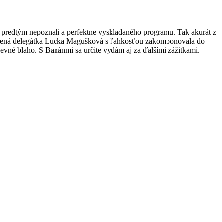
 predtým nepoznali a perfektne vyskladaného programu. Tak akurát z
naladená delegátka Lucka Magušková s ľahkosťou zakomponovala do
uševné blaho. S Banánmi sa určite vydám aj za ďalšími zážitkami.