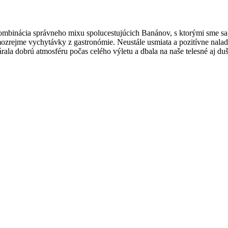
ombinácia správneho mixu spolucestujúcich Banánov, s ktorými sme sa
 A samozrejme vychytávky z gastronómie. Neustále usmiata a pozitívne 
árala dobrú atmosféru počas celého výletu a dbala na naše telesné aj d