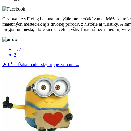
Cestovanie s Flying banana prevýšilo moje očakávania. Môže za to k
malebných mestečiek aj z divokej prírody, z histórie aj turistiky.
programu miesta, ktoré sme chceli navštíviť nad rámec itineráru, vytv
177
2
🌿🇵🇹 Ďalší madeirský trip je za nami ...