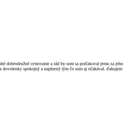
é dobrodružné cestovanie a rád by som sa poďakoval jemu za jeho
am z dovolenky spokojný a naplnený tým čo som aj očakával. ďakujem