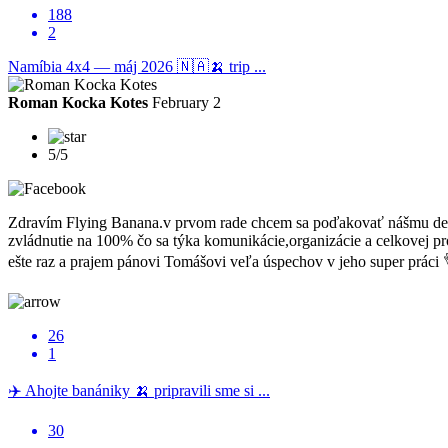
188
2
Namíbia 4x4 — máj 2026 🇳🇦🍌 trip ...
Roman Kocka Kotes
February 2
5/5
Zdravím Flying Banana.v prvom rade chcem sa poďakovať nášmu dele
zvládnutie na 100% čo sa týka komunikácie,organizácie a celkovej pr
ešte raz a prajem pánovi Tomášovi veľa úspechov v jeho super práci
26
1
✈️ Ahojte banániky 🍌 pripravili sme si ...
30