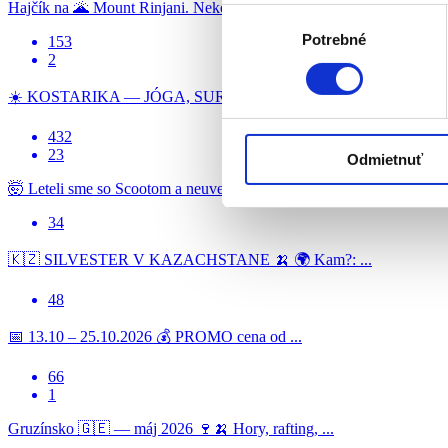
Hajčík na 🌋 Mount Rinjani. Nekonečné stúpanie, minimum ...
Výber
Potrebné
súhlasu
153
2
☀️ KOSTARIKA — JÓGA, SURF & ...
432
23
Odmietnuť
🤯 Leteli sme so Scootom a neuveríte ...
34
🇰🇿 SILVESTER V KAZACHSTANE 🍌 🌍 Kam?: ...
48
📅 13.10 – 25.10.2026 💰 PROMO cena od ...
66
1
Gruzínsko 🇬🇪 — máj 2026 🍷🍌 Hory, rafting, ...