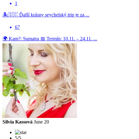
1
🏝️🇸🇨 Ďalší krásny seychelský trip je za ...
67
🌍 Kam?: Sumatra 📅 Termín: 10.11. – 24.11. ...
Silvia Kassová
June 20
5/5