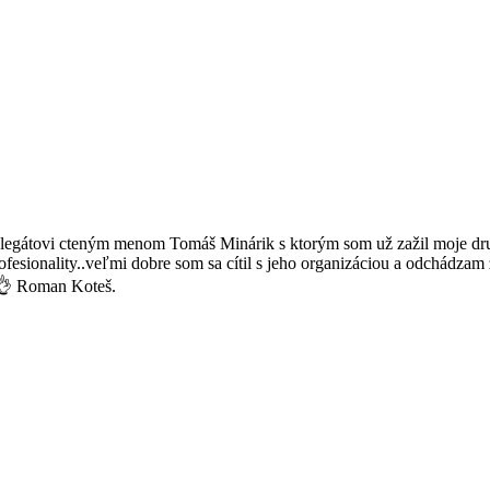
gátovi cteným menom Tomáš Minárik s ktorým som už zažil moje druh
ofesionality..veľmi dobre som sa cítil s jeho organizáciou a odchádz
 👌 Roman Koteš.