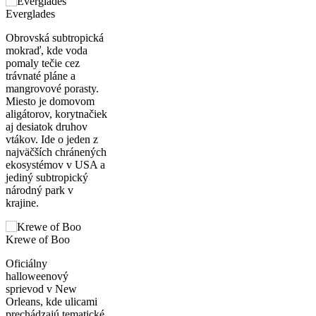
Everglades
Obrovská subtropická
mokraď, kde voda
pomaly tečie cez
trávnaté pláne a
mangrovové porasty.
Miesto je domovom
aligátorov, korytnačiek
aj desiatok druhov
vtákov. Ide o jeden z
najväčších chránených
ekosystémov v USA a
jediný subtropický
národný park v
krajine.
Krewe of Boo
Oficiálny
halloweenový
sprievod v New
Orleans, kde ulicami
prechádzajú tematické