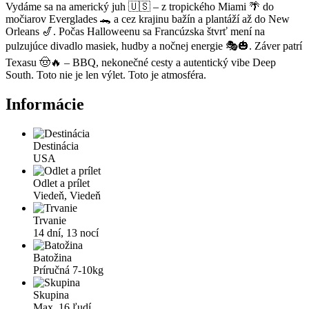
Vydáme sa na americký juh 🇺🇸 – z tropického Miami 🌴 do
močiarov Everglades 🐊 a cez krajinu bažín a plantáží až do New
Orleans 🎷. Počas Halloweenu sa Francúzska štvrť mení na
pulzujúce divadlo masiek, hudby a nočnej energie 🎭🎃. Záver patrí
Texasu 🤠🔥 – BBQ, nekonečné cesty a autentický vibe Deep
South. Toto nie je len výlet. Toto je atmosféra.
Informácie
Destinácia
USA
Odlet a prílet
Viedeň, Viedeň
Trvanie
14 dní, 13 nocí
Batožina
Príručná 7-10kg
Skupina
Max. 16 ľudí