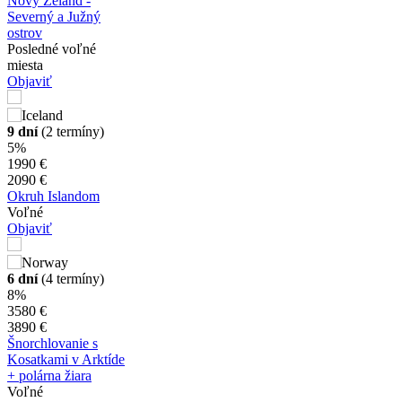
Nový Zéland -
Severný a Južný
ostrov
Posledné voľné
miesta
Objaviť
9 dní
(2 termíny)
5%
1990 €
2090 €
Okruh Islandom
Voľné
Objaviť
6 dní
(4 termíny)
8%
3580 €
3890 €
Šnorchlovanie s
Kosatkami v Arktíde
+ polárna žiara
Voľné