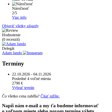
Náročnosť
2/5
Viac info
Objaviť všetky zájazdy
Hodnotenie
(0 recenzií)
Delegát
Adam Jando
Termíny
22.10.2026 - 04.11.2026
Posledné 4 voľné miesta
2790 €
Vybrať termín
Čo všetko cena zahŕňa?
Čítať nižšie.
Napíš nám e-mail a my ťa budeme informovať
o voľnom mieste alebo novom termíne výletu.