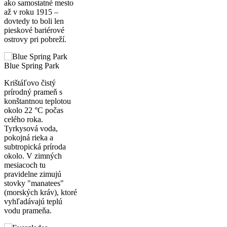
ako samostatné mesto
až v roku 1915 –
dovtedy to boli len
pieskové bariérové
ostrovy pri pobreží.
Blue Spring Park
Krištáľovo čistý
prírodný prameň s
konštantnou teplotou
okolo 22 °C počas
celého roka.
Tyrkysová voda,
pokojná rieka a
subtropická príroda
okolo. V zimných
mesiacoch tu
pravidelne zimujú
stovky "manatees"
(morských kráv), ktoré
vyhľadávajú teplú
vodu prameňa.