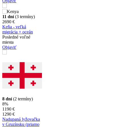
Objaviť
11 dní
(3 termíny)
2690 €
Keňa - veľká
migrácia + oceán
Posledné voľné
miesta
Objaviť
8 dní
(2 termíny)
8%
1190 €
1290 €
Nadupaná lyžovačka
v Gruzínsku (priamo