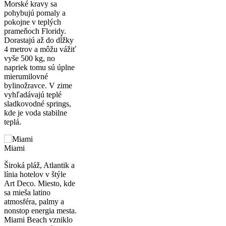
Morské kravy sa
pohybujú pomaly a
pokojne v teplých
prameňoch Floridy.
Dorastajú až do dĺžky
4 metrov a môžu vážiť
vyše 500 kg, no
napriek tomu sú úplne
mierumilovné
bylinožravce. V zime
vyhľadávajú teplé
sladkovodné springs,
kde je voda stabilne
teplá.
Miami
Široká pláž, Atlantik a
línia hotelov v štýle
Art Deco. Miesto, kde
sa mieša latino
atmosféra, palmy a
nonstop energia mesta.
Miami Beach vzniklo