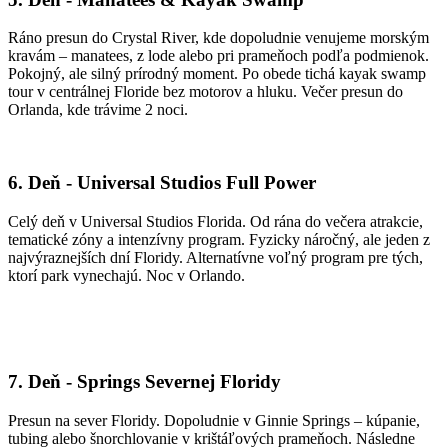
Ráno presun do Crystal River, kde dopoludnie venujeme morským
kravám – manatees, z lode alebo pri prameňoch podľa podmienok.
Pokojný, ale silný prírodný moment. Po obede tichá kayak swamp
tour v centrálnej Floride bez motorov a hluku. Večer presun do
Orlanda, kde trávime 2 noci.
6. Deň - Universal Studios Full Power
Celý deň v Universal Studios Florida. Od rána do večera atrakcie,
tematické zóny a intenzívny program. Fyzicky náročný, ale jeden z
najvýraznejších dní Floridy. Alternatívne voľný program pre tých,
ktorí park vynechajú. Noc v Orlando.
7. Deň - Springs Severnej Floridy
Presun na sever Floridy. Dopoludnie v Ginnie Springs – kúpanie,
tubing alebo šnorchlovanie v krištáľových prameňoch. Následne