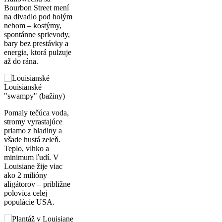
Bourbon Street mení
na divadlo pod holým
nebom – kostýmy,
spontánne sprievody,
bary bez prestávky a
energia, ktorá pulzuje
až do rána.
Louisianské
"swampy" (bažiny)
Pomaly tečúca voda,
stromy vyrastajúce
priamo z hladiny a
všade hustá zeleň.
Teplo, vlhko a
minimum ľudí. V
Louisiane žije viac
ako 2 milióny
aligátorov – približne
polovica celej
populácie USA.