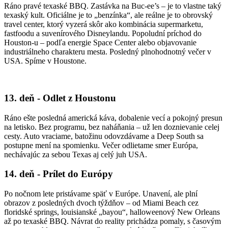
Ráno pravé texaské BBQ. Zastávka na Buc-ee’s – je to vlastne taký
texaský kult. Oficiálne je to „benzínka“, ale reálne je to obrovský
travel center, ktorý vyzerá skôr ako kombinácia supermarketu,
fastfoodu a suvenírového Disneylandu. Popoludní príchod do
Houston-u – podľa energie Space Center alebo objavovanie
industriálneho charakteru mesta. Posledný plnohodnotný večer v
USA. Spíme v Houstone.
13. deň - Odlet z Houstonu
Ráno ešte posledná americká káva, dobalenie vecí a pokojný presun
na letisko. Bez programu, bez naháňania – už len doznievanie celej
cesty. Auto vraciame, batožinu odovzdávame a Deep South sa
postupne mení na spomienku. Večer odlietame smer Európa,
nechávajúc za sebou Texas aj celý juh USA.
14. deň - Prílet do Európy
Po nočnom lete pristávame späť v Európe. Unavení, ale plní
obrazov z posledných dvoch týždňov – od Miami Beach cez
floridské springs, louisian­ské „bayou“, halloweenový New Orleans
až po texaské BBQ. Návrat do reality prichádza pomaly, s časovým