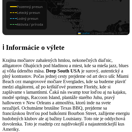
ℹ️ Informácie o výlete
Krajina močiarov zahalených hmlou, nekonečných diaľnic,
alligatorov číhajúcich pod hladinou a miest, kde sa mieša jazz, blues
aj vôňa údeného mäsa.
Deep South USA
je surový, autentický a
plný kontrastov. Počas jednej cesty prejdeme od art deco ulíc Miami
Beach cez mangrovové močiare Everglades, kde sa budeme plaviť
medzi aligátormi, až po krištáľové pramene Floridy, kde si
zaplávame s lamantínmi. Čaká nás swamp tour loďou aj na kajaku,
modré springs, Raccoon Island, plantáže starého Juhu, pravý
halloween v New Orleans a atmosféra, ktorú inde na svete
nezažiješ. Ochutnáme brutálne Texas BBQ, prejdeme sa
francúzskou štvrťou pod balkónmi Bourbon Street, zažijeme energiu
hudobných klubov ale aj bažiny Louisiany. Toto nie je oddychová
dovolenka. Toto je roadtrip cez najdivokejší a najautentickejší kus
Ameriky.