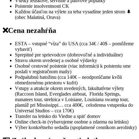
Všetky letiskové, servisné a palivové poplatky
Poistenie insolventnosti CK
Každou účasťou na výlete za teba vysadíme jeden strom 🌲
(obec Malatiná, Orava)
❌Cena nezahŕňa
ESTA – vstupné “víza” do USA (cca 34€ / 40$ – pomôžeme
vybaviť)
Sprepitné pre sprievodcov (dobrovoľné a individuálne)
Stravu okrem uvedenej a osobné výdavky
Osobné cestovné poistenie (viac informácii k poisteniu sme
poslali v registračnom maily)
Podpalubnú batožinu (cca 140€ –
neodporúčame kvôli
obmedzenému priestoru v kufri)
Vstupy a atrakcie okrem uvedených, fakultatívne výlety
(Raccoon Island, Everglades airboat, Florida Springs,
manatees tour, strelnica v Loisiane, Louisiana swamp tour,
plantáž pri Mississippi… cca 400€, celodenna vstupenka do
Universal Studios – cca 170€)
Transfer na letisko do Viedne a späť domov
Online check-in (vybavujeme osobne a zdarma na letisku)
Výber konkrétneho sedadla (spoplatnené cenníkom aerolinky)