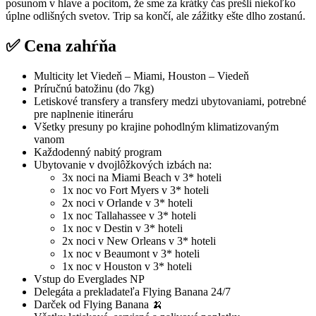
posunom v hlave a pocitom, že sme za krátky čas prešli niekoľko
úplne odlišných svetov. Trip sa končí, ale zážitky ešte dlho zostanú.
✅ Cena zahŕňa
Multicity let Viedeň – Miami, Houston – Viedeň
Príručnú batožinu (do 7kg)
Letiskové transfery a transfery medzi ubytovaniami, potrebné
pre naplnenie itineráru
Všetky presuny po krajine pohodlným klimatizovaným
vanom
Každodenný nabitý program
Ubytovanie v dvojlôžkových izbách na:
3x noci na Miami Beach v 3* hoteli
1x noc vo Fort Myers v 3* hoteli
2x noci v Orlande v 3* hoteli
1x noc Tallahassee v 3* hoteli
1x noc v Destin v 3* hoteli
2x noci v New Orleans v 3* hoteli
1x noc v Beaumont v 3* hoteli
1x noc v Houston v 3* hoteli
Vstup do Everglades NP
Delegáta a prekladateľa Flying Banana 24/7
Darček od Flying Banana 🍌