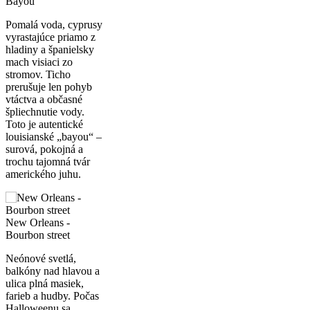
Bayou
Pomalá voda, cyprusy
vyrastajúce priamo z
hladiny a španielsky
mach visiaci zo
stromov. Ticho
prerušuje len pohyb
vtáctva a občasné
špliechnutie vody.
Toto je autentické
louisian­ské „bayou“ –
surová, pokojná a
trochu tajomná tvár
amerického juhu.
New Orleans -
Bourbon street
Neónové svetlá,
balkóny nad hlavou a
ulica plná masiek,
farieb a hudby. Počas
Halloweenu sa