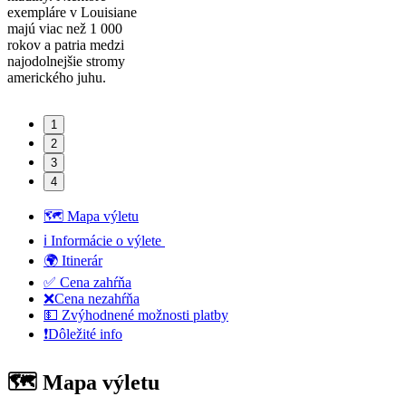
exempláre v Louisiane
majú viac než 1 000
rokov a patria medzi
najodolnejšie stromy
amerického juhu.
1
2
3
4
🗺️ Mapa výletu
ℹ️ Informácie o výlete
🌍 Itinerár
✅ Cena zahŕňa
❌Cena nezahŕňa
💵 Zvýhodnené možnosti platby
❗️Dôležité info
🗺️ Mapa výletu