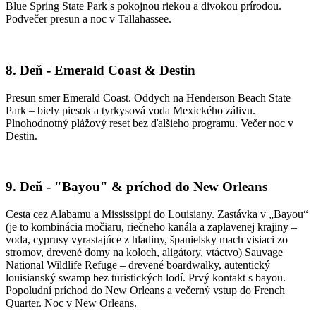
Blue Spring State Park s pokojnou riekou a divokou prírodou.
Podvečer presun a noc v Tallahassee.
8. Deň - Emerald Coast & Destin
Presun smer Emerald Coast. Oddych na Henderson Beach State
Park – biely piesok a tyrkysová voda Mexického zálivu.
Plnohodnotný plážový reset bez ďalšieho programu. Večer noc v
Destin.
9. Deň - "Bayou" & príchod do New Orleans
Cesta cez Alabamu a Mississippi do Louisiany. Zastávka v „Bayou“
(je to kombinácia močiaru, riečneho kanála a zaplavenej krajiny –
voda, cyprusy vyrastajúce z hladiny, španielsky mach visiaci zo
stromov, drevené domy na koloch, aligátory, vtáctvo) Sauvage
National Wildlife Refuge – drevené boardwalky, autentický
louisian­ský swamp bez turistických lodí. Prvý kontakt s bayou.
Popoludní príchod do New Orleans a večerný vstup do French
Quarter. Noc v New Orleans.