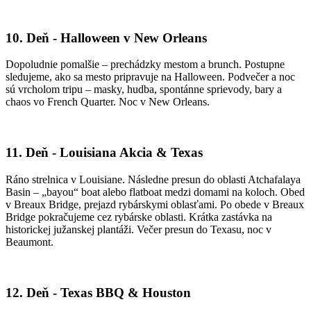
10. Deň - Halloween v New Orleans
Dopoludnie pomalšie – prechádzky mestom a brunch. Postupne
sledujeme, ako sa mesto pripravuje na Halloween. Podvečer a noc
sú vrcholom tripu – masky, hudba, spontánne sprievody, bary a
chaos vo French Quarter. Noc v New Orleans.
11. Deň - Louisiana Akcia & Texas
Ráno strelnica v Louisiane. Následne presun do oblasti Atchafalaya
Basin – „bayou“ boat alebo flatboat medzi domami na koloch. Obed
v Breaux Bridge, prejazd rybárskymi oblasťami. Po obede v Breaux
Bridge pokračujeme cez rybárske oblasti. Krátka zastávka na
historickej južanskej plantáži. Večer presun do Texasu, noc v
Beaumont.
12. Deň - Texas BBQ & Houston