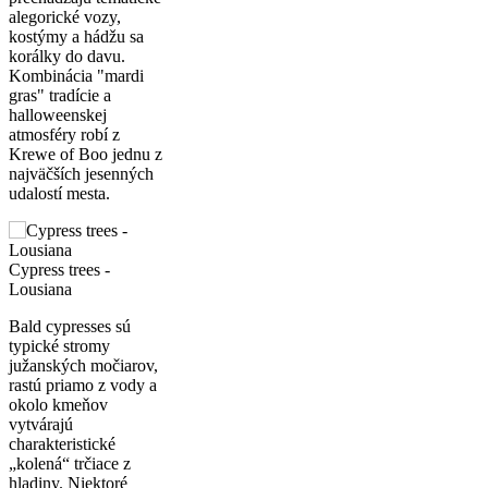
alegorické vozy,
kostýmy a hádžu sa
korálky do davu.
Kombinácia "mardi
gras" tradície a
halloweenskej
atmosféry robí z
Krewe of Boo jednu z
najväčších jesenných
udalostí mesta.
Cypress trees -
Lousiana
Bald cypresses sú
typické stromy
južanských močiarov,
rastú priamo z vody a
okolo kmeňov
vytvárajú
charakteristické
„kolená“ trčiace z
hladiny. Niektoré