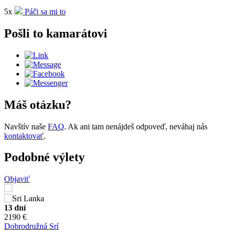
5x
Páči sa mi to
Pošli to kamarátovi
Máš otázku?
Navštív naše
FAQ
. Ak ani tam nenájdeš odpoveď, neváhaj nás
kontaktovať
.
Podobné výlety
Objaviť
13 dní
2190 €
Dobrodružná Srí