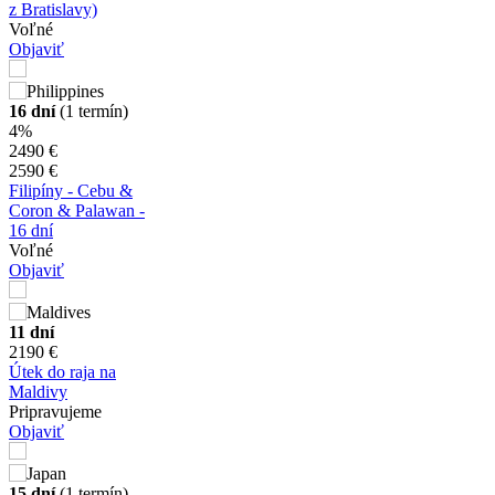
z Bratislavy)
Voľné
Objaviť
16 dní
(1 termín)
4%
2490 €
2590 €
Filipíny - Cebu &
Coron & Palawan -
16 dní
Voľné
Objaviť
11 dní
2190 €
Útek do raja na
Maldivy
Pripravujeme
Objaviť
15 dní
(1 termín)