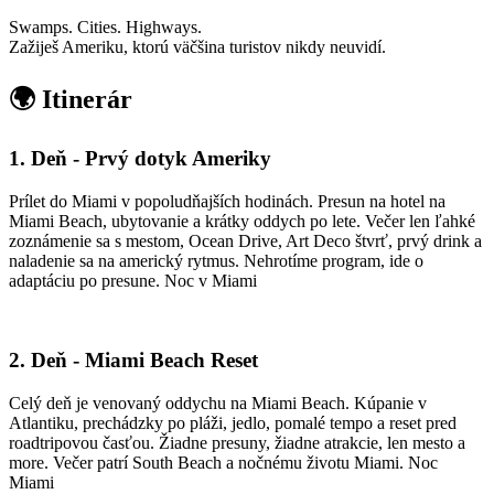
Swamps. Cities. Highways.
Zažiješ Ameriku, ktorú väčšina turistov nikdy neuvidí.
🌍 Itinerár
1. Deň - Prvý dotyk Ameriky
Prílet do
Miami
v popoludňajších hodinách. Presun na hotel na
Miami Beach, ubytovanie a krátky oddych po lete. Večer len ľahké
zoznámenie sa s mestom, Ocean Drive, Art Deco štvrť, prvý drink a
naladenie sa na americký rytmus. Nehrotíme program, ide o
adaptáciu po presune. Noc v Miami
2. Deň - Miami Beach Reset
Celý deň je venovaný oddychu na
Miami Beach
. Kúpanie v
Atlantiku, prechádzky po pláži, jedlo, pomalé tempo a reset pred
roadtripovou časťou. Žiadne presuny, žiadne atrakcie, len mesto a
more. Večer patrí South Beach a nočnému životu Miami. Noc
Miami