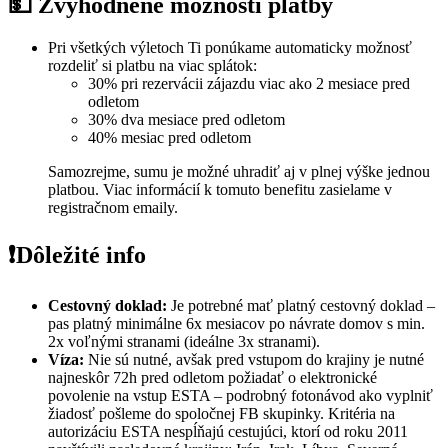
💵 Zvýhodnené možnosti platby
Pri všetkých výletoch Ti ponúkame automaticky možnosť
rozdeliť si platbu na viac splátok:
30% pri rezervácii zájazdu viac ako 2 mesiace pred
odletom
30% dva mesiace pred odletom
40% mesiac pred odletom
Samozrejme, sumu je možné uhradiť aj v plnej výške jednou
platbou. Viac informácií k tomuto benefitu zasielame v
registračnom emaily.
❗️Dôležité info
Cestovný doklad:
Je potrebné mať platný cestovný doklad –
pas platný minimálne 6x mesiacov po návrate domov s min.
2x voľnými stranami (ideálne 3x stranami).
Víza:
Nie sú nutné, avšak pred vstupom do krajiny je nutné
najneskôr 72h pred odletom požiadať o elektronické
povolenie na vstup ESTA – podrobný fotonávod ako vyplniť
žiadosť pošleme do spoločnej FB skupinky. Kritéria na
autorizáciu ESTA nespĺňajú cestujúci, ktorí od roku 2011