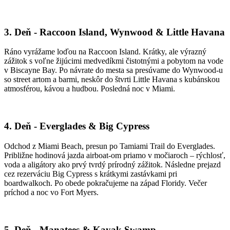
3. Deň - Raccoon Island, Wynwood & Little Havana
Ráno vyrážame loďou na Raccoon Island. Krátky, ale výrazný
zážitok s voľne žijúcimi medvedíkmi čistotnými a pobytom na vode
v Biscayne Bay. Po návrate do mesta sa presúvame do Wynwood-u
so street artom a barmi, neskôr do štvrti Little Havana s kubánskou
atmosférou, kávou a hudbou. Posledná noc v Miami.
4. Deň - Everglades & Big Cypress
Odchod z Miami Beach, presun po Tamiami Trail do Everglades.
Približne hodinová jazda airboat-om priamo v močiaroch – rýchlosť,
voda a aligátory ako prvý tvrdý prírodný zážitok. Následne prejazd
cez rezerváciu Big Cypress s krátkymi zastávkami pri
boardwalkoch. Po obede pokračujeme na západ Floridy. Večer
príchod a noc vo Fort Myers.
5. Deň - Manatees & Kayak Swamp