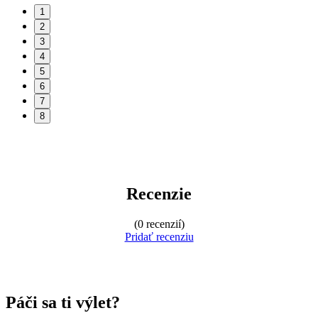
1
2
3
4
5
6
7
8
Recenzie
(0 recenzií)
Pridať recenziu
Páči sa ti výlet?