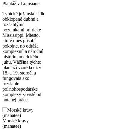
Plantáž v Louisiane
Typické južanské sídlo
obklopené dubmi a
rozľahlými
pozemkami pri rieke
Mississippi. Miesto,
ktoré dnes pôsobí
pokojne, no odráža
komplexnú a náročnú
históriu amerického
juhu. Väčšina týchto
plantáží vznikla už v
18. a 19. storočí a
fungovala ako
rozsiahle
poľnohospodárske
komplexy závislé od
nútenej práce.
Morské kravy
(manatee)