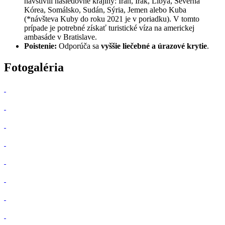
navštívili nasledovné krajiny: Irán, Irak, Líbya, Severná
Kórea, Somálsko, Sudán, Sýria, Jemen alebo Kuba
(*návšteva Kuby do roku 2021 je v poriadku). V tomto
prípade je potrebné získať turistické víza na americkej
ambasáde v Bratislave.
Poistenie:
Odporúča sa
vyššie liečebné a úrazové krytie
.
Fotogaléria