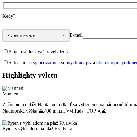
Kedy?
E-mail
Vyber mesiace
Prajem si dostávať travel alerts.
Súhlasím
so spracovaním osobných údajov
a
obchodnými podmi
Highlighty výletu
Mannen
Začneme na pláži Haukland, odkiaľ sa vyberieme na nádhernú túru na
Nadmorská výška 🏔400 m.n.n. Výhľady=TOP ☀️🌊.
Ryten s výhľadom na pláž Kvalvika