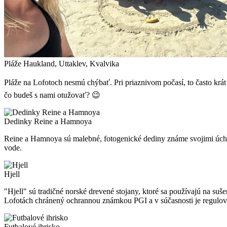
Pláže Haukland, Uttaklev, Kvalvika
Pláže na Lofotoch nesmú chýbať. Pri priaznivom počasí, to často krá
čo budeš s nami otužovať? 😉
Dedinky Reine a Hamnoya
Reine a Hamnoya sú malebné, fotogenické dediny známe svojimi úchva
vode.
Hjell
"Hjell" sú tradičné norské drevené stojany, ktoré sa používajú na suš
Lofotách chránený ochrannou známkou PGI a v súčasnosti je regulov
Futbalové ihrisko