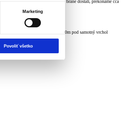
 cestou na vrch Floya. Aby sme sa k bráne dostali, prekonáme cca
Marketing
bezpečnosti sa dostaneme len cca 200m pod samotný vrchol
Povoliť všetko