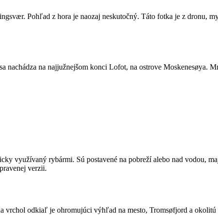
ningsvær. Pohľad z hora je naozaj neskutočný. Táto fotka je z dronu, 
 sa nachádza na najjužnejšom konci Lofot, na ostrove Moskenesøya. Mn
oricky využívaný rybármi. Sú postavené na pobreží alebo nad vodou, ma
ravenej verzii.
a vrchol odkiaľ je ohromujúci výhľad na mesto, Tromsøfjord a okolitú a