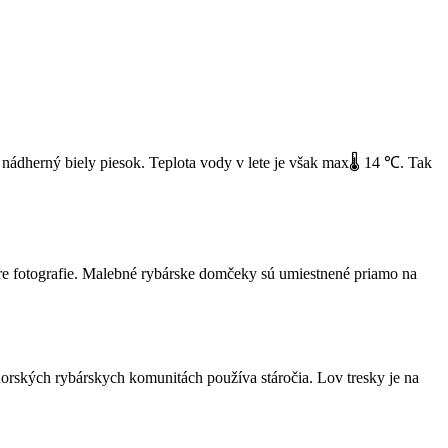
 nádherný biely piesok. Teplota vody v lete je však max🌡 14 ℃. Tak
re fotografie. Malebné rybárske domčeky sú umiestnené priamo na
v norských rybárskych komunitách používa stáročia. Lov tresky je na