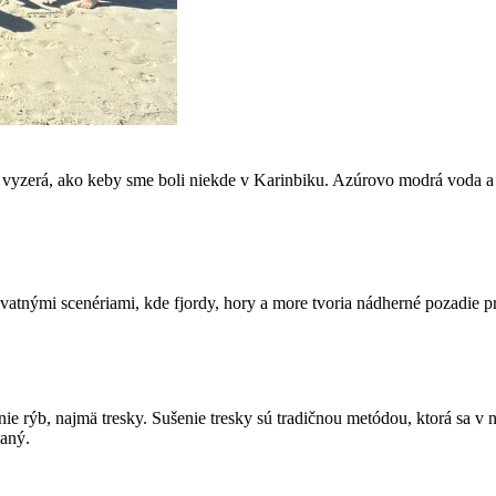
t vyzerá, ako keby sme boli niekde v Karinbiku. Azúrovo modrá voda a
tnými scenériami, kde fjordy, hory a more tvoria nádherné pozadie p
enie rýb, najmä tresky. Sušenie tresky sú tradičnou metódou, ktorá sa 
aný.