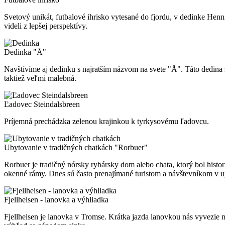
Svetový unikát, futbalové ihrisko vytesané do fjordu, v dedinke Hen
videli z lepšej perspektívy.
Dedinka "Å"
Navštívíme aj dedinku s najratším názvom na svete "Å". Táto dedina
taktiež veľmi malebná.
Ľadovec Steindalsbreen
Príjemná prechádzka zelenou krajinkou k tyrkysovému ľadovcu.
Ubytovanie v tradičných chatkách "Rorbuer"
Rorbuer je tradičný nórsky rybársky dom alebo chata, ktorý bol hist
okenné rámy. Dnes sú často prenajímané turistom a návštevníkom v up
Fjellheisen - lanovka a výhliadka
Fjellheisen je lanovka v Tromse. Krátka jazda lanovkou nás vyvezie n