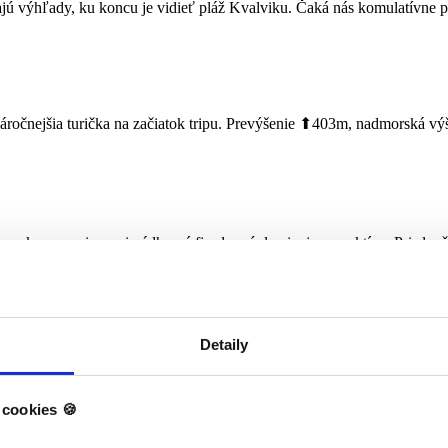
ajú výhľady, ku koncu je vidieť pláž Kvalviku. Čaká nás komulatívne 
u náročnejšia turička na začiatok tripu. Prevýšenie ⬆403m, nadmorská 
yaky a pozrieme si nádherné fjordy z úplne inej perspektívy. Pri slneč
dia pár zaujmavostí o fjordoch.
Detaily
 medzizastávkou pri diabolskej bráne je 5,6 km tam a späť. Prevýšeni
cookies 🍪