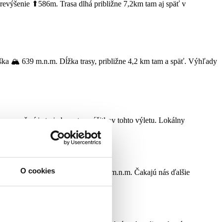
prevýšenie ⬆586m. Trasa dlhá približne 7,2km tam aj späť v
výška 🏔 639 m.n.m. Dĺžka trasy, približne 4,2 km tam a späť. Výhľady
nom počasí je to jeden z top zážitkov tohto výletu. Lokálny
O cookies
e ⬆541m. Max. nadmorská výška 570 m.n.m. Čakajú nás ďalšie