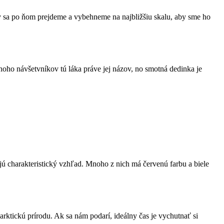
my sa po ňom prejdeme a vybehneme na najbližšiu skalu, aby sme ho
oho návšetvníkov tú láka práve jej názov, no smotná dedinka je
jú charakteristický vzhľad. Mnoho z nich má červenú farbu a biele
rktickú prírodu. Ak sa nám podarí, ideálny čas je vychutnať si