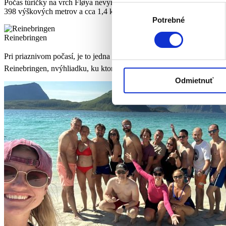
Počas túričky na vrch Fløya nevynecháme ani tento známy fotospot Dj
Výber
398 výškových metrov a cca 1,4 km. Odvážiš sa na fotku?
Potrebné
súhlasu
Reinebringen
Pri priaznivom počasí, je to jedna z najkrasnejších výhliadok šir
Reinebringen, nvýhliadku, ku ktorej vedie takmer 2000 schodov 💪🏽.
Odmietnuť