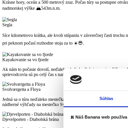
Krásne hory, oceán a 500 metrový zraz. Počas túry sa postupne otvár
nadmorskej výške 🏔543m.n.m.
Segla
Síce kilometrovo krátka, ale kvoli stúpaniu v záverečnej časti troch
pri peknom počasí rozhodne stoja za to ☀️😎.
Kayakovanie sa vo fjorde
Ak nám to počasie dovolí, neďaleko dedinky Sakrisøya si požičiame ka
sprievodcovia sú po celý čas s nami, dbajú na našu bezpečnosť a pove
Svolværgeita a Floya
Súhlas
Jedná sa o túru neďaleko mestečka Svolvær. Celková dĺžka túry aj s
nádherné výhľady na mestečko Svolvær.
🍌 Náš Banana web používa 
Djevelporten - Diabolská brána