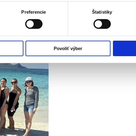
evelporten v preklade 😈 diabolská brána. Bude to naša prvá zastávka
Preferencie
Štatistiky
oko ďaleko. Prevýšenie ⬆506m. Max. nadmorská výška 🏔522mnm. Kvôli 
 Rozhodne to stojí za to.
Povoliť výber