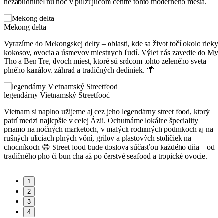
nezabudnuteľnú noc v pulzujúcom centre tohto moderného mesta.
Mekong delta
Vyrazíme do Mekongskej delty – oblasti, kde sa život točí okolo rieky
kokosov, ovocia a úsmevov miestnych ľudí. Výlet nás zavedie do My
Tho a Ben Tre, dvoch miest, ktoré sú srdcom tohto zeleného sveta
plného kanálov, záhrad a tradičných dediniek. 🌴
legendárny Vietnamský Streetfood
Vietnam si naplno užijeme aj cez jeho legendárny street food, ktorý
patrí medzi najlepšie v celej Ázii. Ochutnáme lokálne špeciality
priamo na nočných marketoch, v malých rodinných podnikoch aj na
rušných uliciach plných vôní, grilov a plastových stoličiek na
chodníkoch 😄 Street food bude doslova súčasťou každého dňa – od
tradičného pho či bun cha až po čerstvé seafood a tropické ovocie.
1
2
3
4