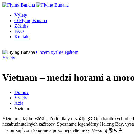
Výlety
O Flying Banana
Zážitky
FAQ
Kontakt
Chcem byť delegátom
Výlety
Vietnam – medzi horami a mor
Domov
Výlety
Ázia
Vietnam
Vietnam, aký ho väčšina ľudí nikdy nezažije 🌿 Od chaotických ulíc H
nezabudnuteľných zážitkov. Spoznáme legendárny Halong Bay, vystúp
– v pulzujúcom Saigone a pokojnej delte rieky Mekong 🌏🍜🏝️