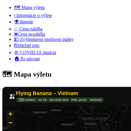
🗺️ Mapa výletu
ℹ️ Informácie o výlete
🌍 Itinerár
✅ Cena zahŕňa
❌Cena nezahŕňa
💵 Zvýhodnené možnosti platby
❗️Dôležité info
🦠 COVID-19 situácia
🏠 Po návrate
🗺️ Mapa výletu