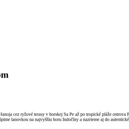
om
anoja cez ryžové terasy v horskej Sa Pe až po tropické pláže ostrova P
ime lanovkou na najvyššiu horu Indočíny a nazrieme aj do autentické