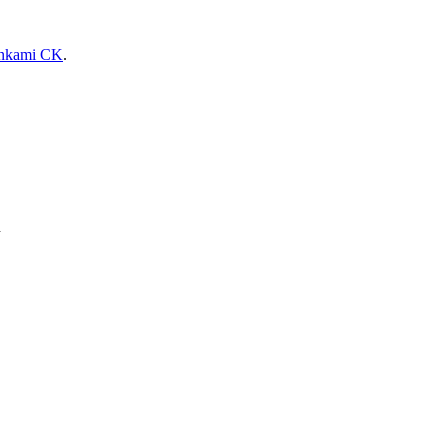
enkami CK
.
h