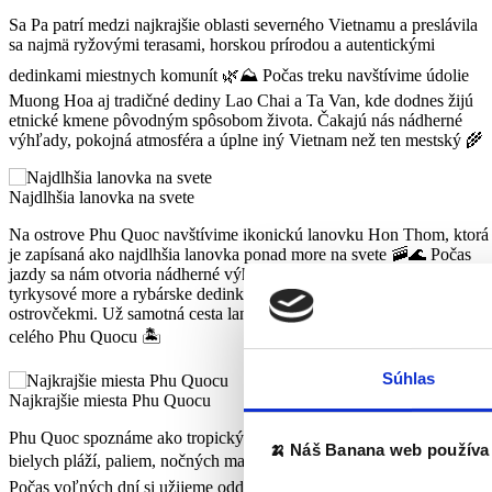
Sa Pa patrí medzi najkrajšie oblasti severného Vietnamu a preslávila
sa najmä ryžovými terasami, horskou prírodou a autentickými
dedinkami miestnych komunít 🌿⛰️ Počas treku navštívime údolie
Muong Hoa aj tradičné dediny Lao Chai a Ta Van, kde dodnes žijú
etnické kmene pôvodným spôsobom života. Čakajú nás nádherné
výhľady, pokojná atmosféra a úplne iný Vietnam než ten mestský 🌾
Najdlhšia lanovka na svete
Na ostrove Phu Quoc navštívime ikonickú lanovku Hon Thom, ktorá
je zapísaná ako najdlhšia lanovka ponad more na svete 🚠🌊 Počas
jazdy sa nám otvoria nádherné výhľady na tropické ostrovy,
tyrkysové more a rybárske dedinky roztrúsené medzi malými
ostrovčekmi. Už samotná cesta lanovkou patrí medzi najväčšie zážitk
celého Phu Quocu 🏝️
Súhlas
Najkrajšie miesta Phu Quocu
Phu Quoc spoznáme ako tropický raj južného Vietnamu – ostrov plný
🍌 Náš Banana web používa 
bielych pláží, paliem, nočných marketov a pokojnej atmosféry 🏝️☀️
Počas voľných dní si užijeme oddych pri mori, lokálny seafood,