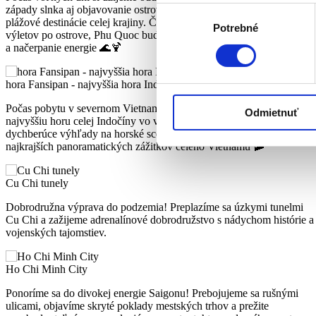
západy slnka aj objavovanie ostrova, ktorý patrí medzi najkrajšie
Výber
plážové destinácie celej krajiny. Či už pri koktejli na pláži alebo počas
Potrebné
súhlasu
výletov po ostrove, Phu Quoc bude ideálnym miestom na spomalenie
a načerpanie energie 🌊🍹
hora Fansipan - najvyššia hora Indončíny
Počas pobytu v severnom Vietname vystúpime na vrchol Fansipan,
Odmietnuť
najvyššiu horu celej Indočíny vo výške 3 143 metrov. Čakajú nás
dychberúce výhľady na horské scenérie, oblaky pod nohami a jeden 
najkrajších panoramatických zážitkov celého Vietnamu 🚠
Cu Chi tunely
Dobrodružna výprava do podzemia! Preplazíme sa úzkymi tunelmi
Cu Chi a zažijeme adrenalínové dobrodružstvo s nádychom histórie a
vojenských tajomstiev.
Ho Chi Minh City
Ponoríme sa do divokej energie Saigonu! Prebojujeme sa rušnými
ulicami, objavíme skryté poklady mestských trhov a prežite